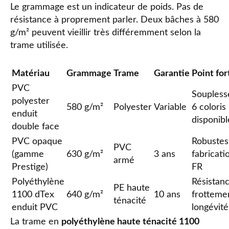
Le grammage est un indicateur de poids. Pas de
résistance à proprement parler. Deux bâches à 580
g/m² peuvent vieillir très différemment selon la
trame utilisée.
Matériau
Grammage
Trame
Garantie
Point for
PVC
Soupless
polyester
580 g/m²
Polyester
Variable
6 coloris
enduit
disponibl
double face
PVC opaque
Robustes
PVC
(gamme
630 g/m²
3 ans
fabricati
armé
Prestige)
FR
Polyéthylène
Résistan
PE haute
1100 dTex
640 g/m²
10 ans
frotteme
ténacité
enduit PVC
longévité
La trame en
polyéthylène haute ténacité 1100